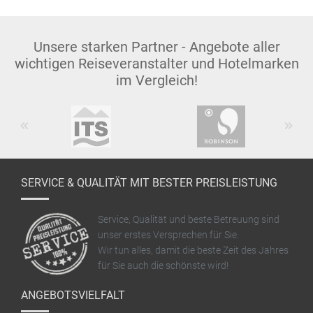
Unsere starken Partner - Angebote aller
wichtigen Reiseveranstalter und Hotelmarken
im Vergleich!
Previous
Next
SERVICE & QUALITÄT MIT BESTER PREISLEISTUNG
Service, Qualität und beste Betreuung sind
unser erstes Versprechen für Sie.
Wir tun alles, damit die beste Zeit des Jahres
für Sie auch die schönste wird!
ANGEBOTSVIELFALT