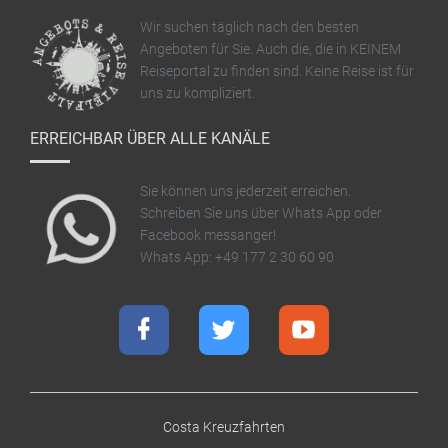
Wir suchen täglich nach den besten
Angeboten für Sie. Auch die, die in KEINEM
Reiseportal zu finden sind. Keine Reise ist für
uns zu kompliziert.
ERREICHBAR ÜBER ALLE KANÄLE
Sie können uns jederzeit erreichen.
Schreiben Sie uns über Whats App oder
Facebook messanger!
Whats App: +49 177 2 30 60 90
Costa Kreuzfahrten