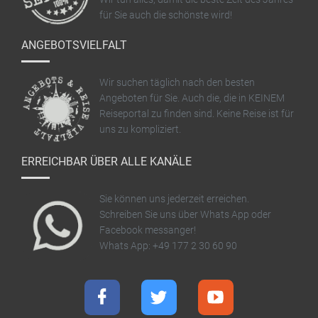
für Sie auch die schönste wird!
ANGEBOTSVIELFALT
Wir suchen täglich nach den besten
Angeboten für Sie. Auch die, die in KEINEM
Reiseportal zu finden sind. Keine Reise ist für
uns zu kompliziert.
ERREICHBAR ÜBER ALLE KANÄLE
Sie können uns jederzeit erreichen.
Schreiben Sie uns über Whats App oder
Facebook messanger!
Whats App: +49 177 2 30 60 90