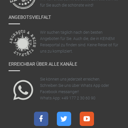
für Sie auch die schönste wird!
ANGEBOTSVIELFALT
Wir suchen täglich nach den besten
Angeboten für Sie. Auch die, die in KEINEM
Reiseportal zu finden sind. Keine Reise ist für
uns zu kompliziert.
ERREICHBAR ÜBER ALLE KANÄLE
Sie können uns jederzeit erreichen.
Schreiben Sie uns über Whats App oder
Facebook messanger!
Whats App: +49 177 2 30 60 90