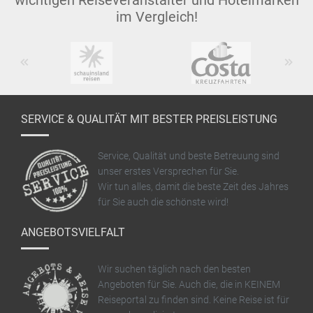
wichtigen Reiseveranstalter und Hotelmarken
im Vergleich!
Previous
Next
SERVICE & QUALITÄT MIT BESTER PREISLEISTUNG
Service, Qualität und beste Betreuung sind
unser erstes Versprechen für Sie.
Wir tun alles, damit die beste Zeit des Jahres
für Sie auch die schönste wird!
ANGEBOTSVIELFALT
Wir suchen täglich nach den besten
Angeboten für Sie. Auch die, die in KEINEM
Reiseportal zu finden sind. Keine Reise ist für