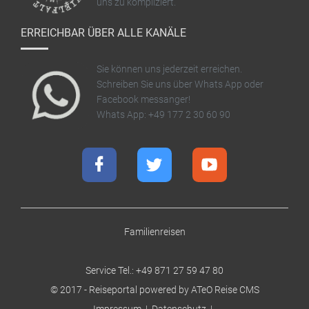
uns zu kompliziert.
ERREICHBAR ÜBER ALLE KANÄLE
Sie können uns jederzeit erreichen.
Schreiben Sie uns über Whats App oder
Facebook messanger!
Whats App: +49 177 2 30 60 90
Familienreisen
Service Tel.: +49 871 27 59 47 80
©
2017
-
Reiseportal
powered by ATeO Reise CMS