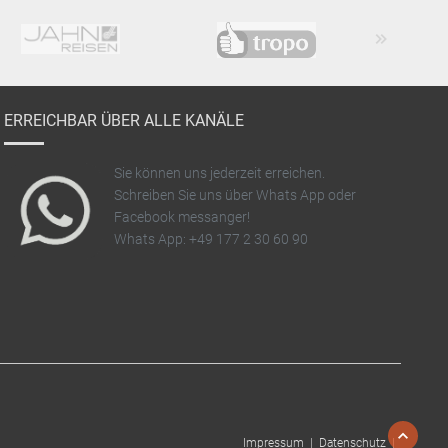
Next
ERREICHBAR ÜBER ALLE KANÄLE
Sie können uns jederzeit erreichen.
Schreiben Sie uns über Whats App oder
Facebook messanger!
Whats App: +49 177 2 30 60 90
Impressum |
Datenschutz |