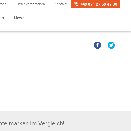
+49 871 27 59 47 80
frage
Unser Versprechen
Kontakt
ras
News
Hotelmarken im Vergleich!