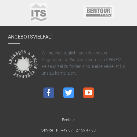
ANGEBOTSVIELFALT
Wir suchen täglich nach den besten
Angeboten für Sie. Auch die, die in KEINEM
Reiseportal zu finden sind. Keine Reise ist für
uns zu kompliziert.
Bentour
Service Tel.: +49 871 27 59 47 80