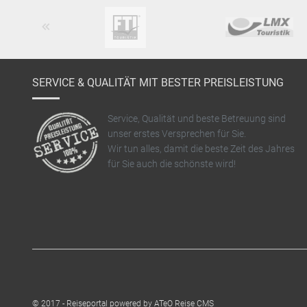
Previous
SERVICE & QUALITÄT MIT BESTER PREISLEISTUNG
Service, Qualität und beste Betreuung sind
unser erstes Versprechen für Sie.
Wir tun alles, damit die beste Zeit des Jahres
für Sie auch die schönste wird!
©
2017
-
Reiseportal
powered by ATeO Reise CMS