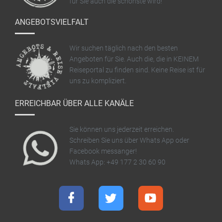
für Sie auch die schönste wird!
ANGEBOTSVIELFALT
Wir suchen täglich nach den besten
Angeboten für Sie. Auch die, die in KEINEM
Reiseportal zu finden sind. Keine Reise ist für
uns zu kompliziert.
ERREICHBAR ÜBER ALLE KANÄLE
Sie können uns jederzeit erreichen.
Schreiben Sie uns über Whats App oder
Facebook messanger!
Whats App: +49 177 2 30 60 90