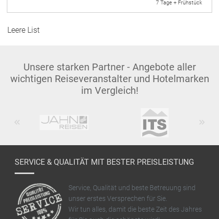
7 Tage + Frühstück
Leere List
Unsere starken Partner - Angebote aller
wichtigen Reiseveranstalter und Hotelmarken
im Vergleich!
Previous
Next
SERVICE & QUALITÄT MIT BESTER PREISLEISTUNG
Service, Qualität und beste Betreuung sind
unser erstes Versprechen für Sie.
Wir tun alles, damit die beste Zeit des Jahres