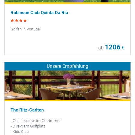
Robinson Club Quinta Da Ria
Golfen in Portugal
1206
ab
€
Unsere Empfehlung
The Ritz-Carlton
- Golf inklusive im Golzimmer
- Direkt am Golfplatz
- Kids Club