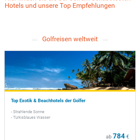
Hotels und unsere Top Empfehlungen
Golfreisen weltweit
Top Exotik & Beachhotels der Golfer
- Strahlende Sonne
- Türkisblaues Wasser
784
ab
€