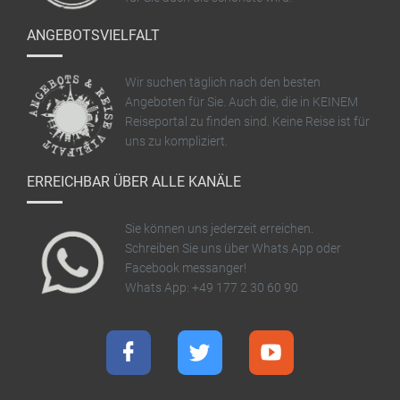
ANGEBOTSVIELFALT
Wir suchen täglich nach den besten
Angeboten für Sie. Auch die, die in KEINEM
Reiseportal zu finden sind. Keine Reise ist für
uns zu kompliziert.
ERREICHBAR ÜBER ALLE KANÄLE
Sie können uns jederzeit erreichen.
Schreiben Sie uns über Whats App oder
Facebook messanger!
Whats App: +49 177 2 30 60 90