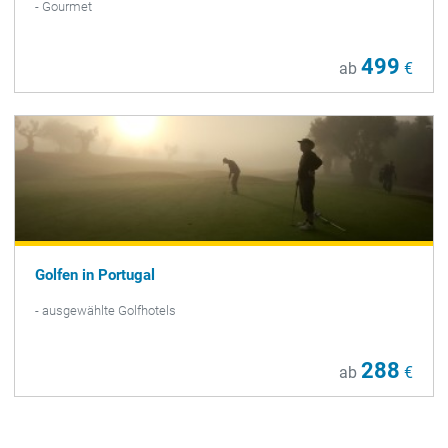
- Gourmet
499
ab
€
Golfen in Portugal
- ausgewählte Golfhotels
288
ab
€