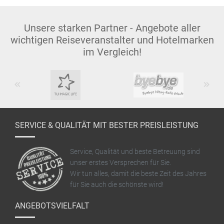
Unsere starken Partner - Angebote aller
wichtigen Reiseveranstalter und Hotelmarken
im Vergleich!
Previous
Next
SERVICE & QUALITÄT MIT BESTER PREISLEISTUNG
Service, Qualität und beste Betreuung sind
unser erstes Versprechen für Sie.
Wir tun alles, damit die beste Zeit des Jahres
für Sie auch die schönste wird!
ANGEBOTSVIELFALT