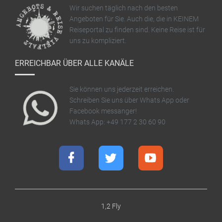
Wir suchen täglich nach den besten
Angeboten für Sie. Auch die, die in KEINEM
Reiseportal zu finden sind. Keine Reise ist für
uns zu kompliziert.
ERREICHBAR ÜBER ALLE KANÄLE
Sie können uns jederzeit erreichen.
Schreiben Sie uns über Whats App oder
Facebook messanger!
Whats App: +49 177 2 30 60 90
1,2 Fly