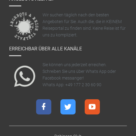
Wir suchen täglich nach den besten
Angeboten für Sie. Auch die, die in KEINEM
Reiseportal zu finden sind. Keine Reise ist für
uns zu kompliziert.
ERREICHBAR ÜBER ALLE KANÄLE
Sie können uns jederzeit erreichen.
Schreiben Sie uns über Whats App oder
Facebook messanger!
Whats App: +49 177 2 30 60 90