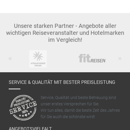
Unsere starken Partner - Angebote aller
wichtigen Reiseveranstalter und Hotelmarken
im Vergleich!
Previous
Next
SERVICE & QUALITÄT MIT BESTER PREISLEISTUNG
Service, Qualität und beste Betreuung sind
unser erstes Versprechen für Sie.
Wir tun alles, damit die beste Zeit des Jahres
für Sie auch die schönste wird!
ANGEBOTSVIELFALT