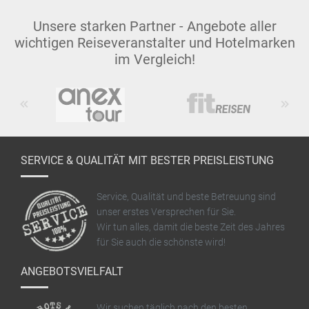
Unsere starken Partner - Angebote aller
wichtigen Reiseveranstalter und Hotelmarken
im Vergleich!
Previous
Next
SERVICE & QUALITÄT MIT BESTER PREISLEISTUNG
Service, Qualität und beste Betreuung sind
unser erstes Versprechen für Sie.
Wir tun alles, damit die beste Zeit des Jahres
für Sie auch die schönste wird!
ANGEBOTSVIELFALT
Wir suchen täglich nach den besten