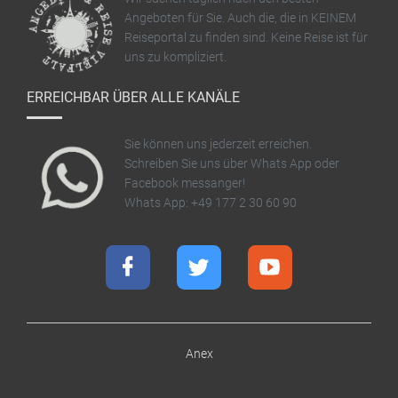
Angeboten für Sie. Auch die, die in KEINEM
Reiseportal zu finden sind. Keine Reise ist für
uns zu kompliziert.
ERREICHBAR ÜBER ALLE KANÄLE
Sie können uns jederzeit erreichen.
Schreiben Sie uns über Whats App oder
Facebook messanger!
Whats App: +49 177 2 30 60 90
Anex