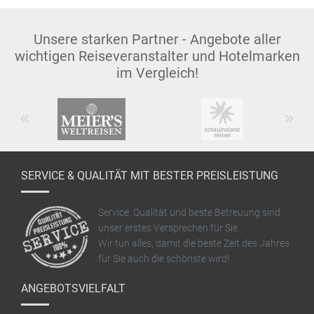
Unsere starken Partner - Angebote aller
wichtigen Reiseveranstalter und Hotelmarken
im Vergleich!
Previous
Next
SERVICE & QUALITÄT MIT BESTER PREISLEISTUNG
Service, Qualität und beste Betreuung sind
unser erstes Versprechen für Sie.
Wir tun alles, damit die beste Zeit des Jahres
für Sie auch die schönste wird!
ANGEBOTSVIELFALT