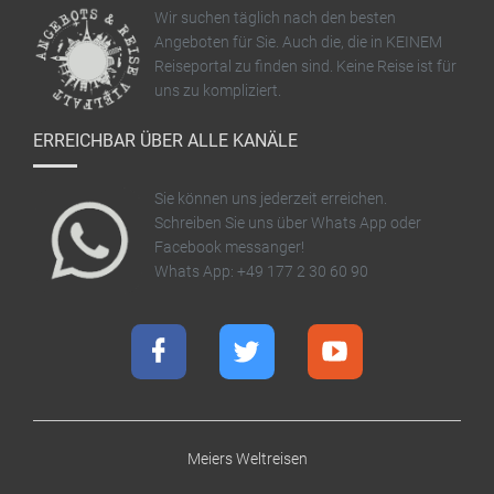
Wir suchen täglich nach den besten
Angeboten für Sie. Auch die, die in KEINEM
Reiseportal zu finden sind. Keine Reise ist für
uns zu kompliziert.
ERREICHBAR ÜBER ALLE KANÄLE
Sie können uns jederzeit erreichen.
Schreiben Sie uns über Whats App oder
Facebook messanger!
Whats App: +49 177 2 30 60 90
Meiers Weltreisen