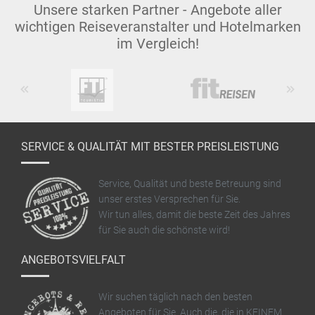
Unsere starken Partner - Angebote aller
wichtigen Reiseveranstalter und Hotelmarken
im Vergleich!
Previous
Next
SERVICE & QUALITÄT MIT BESTER PREISLEISTUNG
Service, Qualität und beste Betreuung sind
unser erstes Versprechen für Sie.
Wir tun alles, damit die beste Zeit des Jahres
für Sie auch die schönste wird!
ANGEBOTSVIELFALT
Wir suchen täglich nach den besten
Angeboten für Sie. Auch die, die in KEINEM